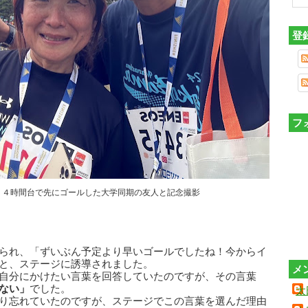
登
フ
、４時間台で先にゴールした大学同期の友人と記念撮影
られ、「ずいぶん予定より早いゴールでしたね！今からイ
と、ステージに誘導されました。
メ
自分にかけたい言葉を回答していたのですが、その言葉
ない」
でした。
太
り忘れていたのですが、ステージでこの言葉を選んだ理由