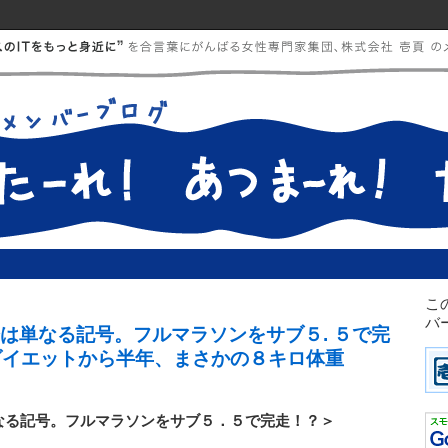
こ
バ
年齢は単なる記号。フルマラソンをサブ５. ５で完
ダイエットから半年、まさかの８キロ体重
単なる記号。フルマラソンをサブ５．５で完走！？＞