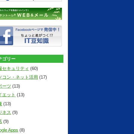
テゴリー
報セキュリティ
(60)
ソコン・ネット活用
(17)
ポーツ
(13)
イエット
(13)
康
(13)
ジネス
(9)
活
(9)
gle Apps
(8)