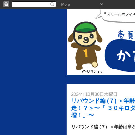
2024年10月30日水曜日
リバウンド編 (７) ＜
走！？＞〜「 ３０キロ
増！」〜
リバウンド編 (７) ＜年齢は