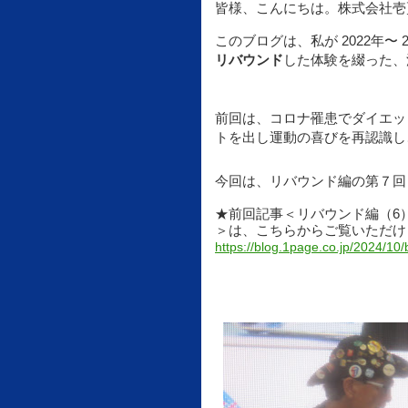
皆様、こんにちは。株式会社壱
このブログは、私が 2022年
〜 
リバウンド
した体験を綴った、
前回は、コロナ罹患でダイエッ
トを出し運動の喜びを再認識し
今回は、リバウンド編の第７回
★前回記事＜
リバウンド編（6
＞
は、こちらからご覧いただけ
https://blog.1page.co.jp/2024/10