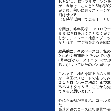
10月27日、横浜フルマラソ
が、今年は、なんと約5時間20
完走後、勢いに乗りステージで
回はサブ５
（５時間以内）で走る！」
とい
今回は、昨年同様、1キロ7分
まま42キロを歩くことなく完
しかし、スタート地点のブロッ
がとれず、すぐ前を走る集団に
結果的に、そのペースは、私の
とにかく無我夢中でついていき
8月半ばから、ダイエットのた
脚力がついていたのだと思いま
これまで、地面を蹴る力の反動
が、今回のスピードで走ってみ
２１キロ（ハーフ地点）まで進
己ベストタイムで、ここから先
できると思いました。
心にも余裕が生まれ、ゴールま
た。
高速道路のコースは殺風景で長