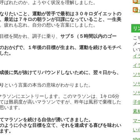
山
呼ばれたのか、ようやく状況を理解しました。
常
なりたいこと、運動が苦手で最初は３０キロダイエットの
、最近は７キロの朝ランが日課になっていること、一生美
、疲れも忘れ、自分の想いを言葉にしました。
リ
目標を聞かれ、調子に乗り、
サブ５（５時間以内のゴー
こ
メ
のおかげで、１年後の目標が生まれ、
運動を続けるモチベ
い
した。
イ
イ
成後に気が抜けてリバウンドしないために、翌々日から、
ソザ
ソザ
り
という言葉の本当の意味がわかりました。
ソザ
マラソンにエントリーします。このマラソンは、1キロ6分
ては難易度が高いマラソンですが、昨年は風邪で棄権した
子
思います。
素
てマラソンを続ける自信が湧いてきました。
マ
のように小さな目標を立て、それを達成する喜びを味わい
い
ます。
sty