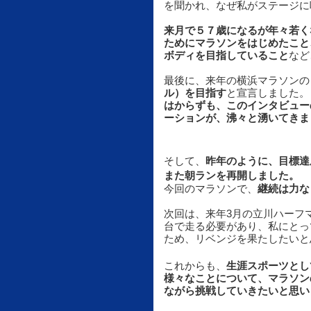
を聞かれ、なぜ私がステージに
来月で５７歳になるが年々若く
ためにマラソンをはじめたこと
ボディを目指していること
など
最後に、来年の横浜マラソンの
ル）を目指す
と宣言しました。
はからずも、このインタビュー
ーションが、沸々と湧いてきま
そして、
昨年のように、目標達
また朝ランを再開しました。
今回のマラソンで、
継続は力な
次回は、来年3月の立川ハーフ
台で走る必要があり、私にとっ
ため、リベンジを果たしたいと
これからも、
生涯スポーツとし
様々なことについて、マラソン
ながら挑戦していきたいと思い