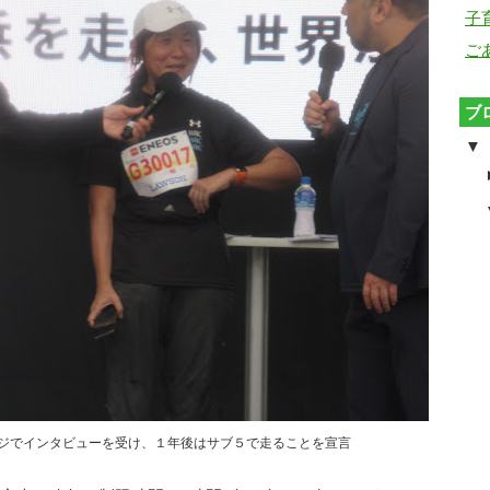
子
ご
ブ
▼
ジでインタビューを受け、１年後はサブ５で走ることを宣言