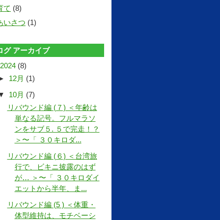
育て
(8)
あいさつ
(1)
ログ アーカイブ
2024
(8)
►
12月
(1)
▼
10月
(7)
リバウンド編 (７) ＜年齢は
単なる記号。フルマラソ
ンをサブ５. ５で完走！？
＞〜「 ３０キロダ...
リバウンド編 (６) ＜台湾旅
行で、ビキニ披露のはず
が… ＞〜「 ３０キロダイ
エットから半年、ま...
リバウンド編 (5 ) ＜体重・
体型維持は、モチベーシ