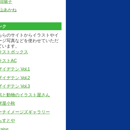
田陽子
山あかね
ンク
ちらのサイトからイラストやイ
ージ写真などを使わせていただ
ています。
ラストボックス
ラストAC
イヂテン Vol.1
イヂテン Vol.2
イヂテン Vol.3
供と動物のイラスト屋さん
材屋小秋
ーチイメージズギャラリー
らすとや
raise