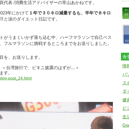
頁代表 /消費生活アドバイザーの常山あかねです。
2023年にかけて
１年で３０キロ減量するも、半年で８キロ
汗と涙のダイエット日記です。
トがうまくいかず落ち込む中、ハーフマラソンで自己ベス
、
フルマラソンに挑戦するところまでをお送りしました。
カ
目を、お送りします。
情
）＜台湾旅行で、ビキニ披露のはずが…＞
ます。
パ
/blog-post_24.html
ス
ダ
健
ビ
生
Goo