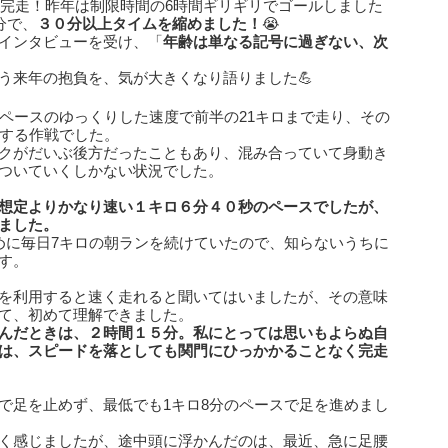
ンを完走！昨年は制限時間の6時間ギリギリでゴールしました
分で、
３０分以上タイムを縮めました！
😭
インタビューを受け、「
年齢は単なる記号に過ぎない、次
う来年の抱負を、気が大きくなり語りました💪
半ペースのゆっくりした速度で前半の21キロまで走り、その
走する作戦でした。
クがだいぶ後方だったこともあり、混み合っていて身動き
ついていくしかない状況でした。
想定よりかなり速い１キロ６分４０秒のペースでしたが、
ました。
めに毎日7キロの朝ランを続けていたので、知らないうちに
す。
を利用すると速く走れると聞いてはいましたが、その意味
て、初めて理解できました。
んだときは、２時間１５分。私にとっては思いもよらぬ自
は、スピードを落としても関門にひっかかることなく完走
で足を止めず、最低でも1キロ8分のペースで足を進めまし
く感じましたが、途中頭に浮かんだのは、最近、急に足腰