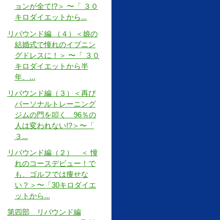
ョンが全て!?＞ 〜「 ３０
キロダイエットから...
リバウンド編 （４）＜娘の
結婚式で憧れのイブニン
グドレスに！＞ 〜「 ３０
キロダイエットから半
年、...
リバウンド編（３）＜再び
パーソナルトレーニング
ジムの門を叩く 96％の
人は変われない!?＞〜「
３...
リバウンド編（２） ＜ 憧
れのコースデビュー！で
も、ゴルフでは痩せな
い？＞〜「30キロダイエ
ットから...
第四部 リバウンド編