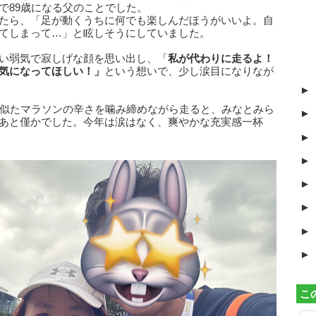
で89歳になる父のことでした。
たら、「足が動くうちに何でも楽しんだほうがいいよ。自
てしまって…」と眩しそうにしていました。
い弱気で寂しげな顔を思い出し、「
私が代わりに走るよ！
気になってほしい！」
という想いで、少し涙目になりなが
►
も似たマラソンの辛さを噛み締めながら走ると、みなとみら
►
あと僅かでした。今年は涙はなく、爽やかな充実感一杯
►
►
►
►
►
►
こ