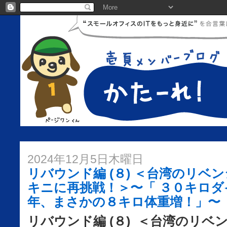
2024年12月5日木曜日
リバウンド編 (８) ＜台湾のリベ
キニに再挑戦！＞〜「 ３０キロ
年、まさかの８キロ体重増！」〜
リバウンド編 (８) ＜
台湾のリベ