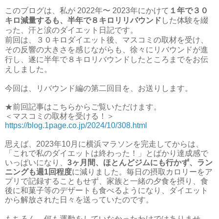
このブログは、私が 2022年
〜 2023年にかけて
１年で３０
キロ減量するも、半年で８キロリリバウンド
した体験を綴
った、汗と涙のダイエット日記です。
前回は、３０キロダイエット後、マスコミの取材を受け、
その反響の大きさを感じながらも、徐々にリバウンドが進
行し、遂に半年で８キロリバウンドしたところまでをお伝
えしました。
今回は、リバウンド編の第二回目を、お送りします。
★前回記事はこちらからご覧いただけます。
＜マスコミの取材を受ける！＞
https://blog.1page.co.jp/2024/10/308.html
思えば、2023年10月に横浜マラソンを完走してからは、
「これで私のダイエットは終わった！」とばかり達成感で
いっぱいになり、
3ヶ月間、ほとんどジムにも行かず、ラン
ニングも週1回程度
に減りました。毎日の摂取カロリーをア
プリで記録することもせず、家族と一緒の夕食を摂り、食
後に和菓子等のデザートも食べるようになり、ダイエット
から解放された日々を送っていたのです。
もちろん、何も運動をしていなかったわけではありませ