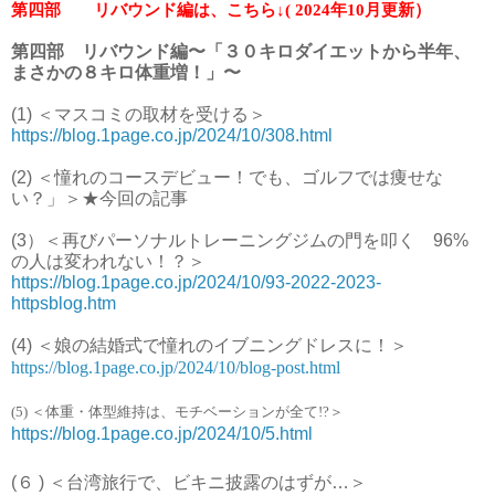
第四部 リバウンド編は、こちら↓( 2024年10月更新）
第四部 リバウンド編〜「３０キロダイエットから半年、
まさかの８キロ体重増！」〜
(1) ＜マスコミの取材を受ける＞
https://blog.1page.co.jp/2024/10/308.html
(2) ＜憧れのコースデビュー！でも、ゴルフでは痩せな
い？」＞★今回の記事
(3）＜再びパーソナルトレーニングジムの門を叩く 96%
の人は変われない！？
＞
https://blog.1page.co.jp/2024/10/93-2022-2023-
httpsblog.htm
(4)
＜
娘の結婚式で憧れのイブニングドレスに！
＞
https://blog.1page.co.jp/2024/10/blog-post.html
(5) ＜体重・体型維持は、モチベーションが全て!?＞
https://blog.1page.co.jp/2024/10/5.html
(６ ) ＜台湾旅行で、ビキニ披露のはずが…＞