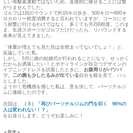
しい有酸素運動ではないため、直接的に痩せることには繋
がりませんでした。
ゴルフは1回のラウンドで約10キロ歩き、500キロ〜800キ
ロカロリー程度消費すると言われていますが、コースにそ
う頻繁に行けるわけではなく、多くても月2回程度。このま
ま、生涯スポーツがゴルフだけだったら、リバウンドする
未来が見えてきました。
「体重が増えても見た目は全然太ってないでしょ！」と、
反論していた私。
しかし、5月に娘の結婚式が行われることになり、せっかく
だからお洒落したい！とボディラインが目立つデザインの
イブニングドレスを試着したときに、
お腹周りがパツパ
ツ、二の腕も少したるみが出ている
自分を鏡を見て、ハッ
としました。
ようやく危機感を感じた私は、意を決して、パーソナルジ
ムに連絡したのです。
次回は、
（３）「再びパーソナルジムの門を叩く 96%の
人は変われない！？」
をお送りします。どうぞお楽しみに！
＜目次＞