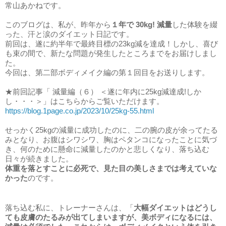
常山あかねです。
このブログは、私が、昨年から
１年で 30kg! 減量
した体験を綴
った、汗と涙のダイエット日記です。
前回は、遂に約半年で最終目標の23kg減を達成！しかし、喜び
も束の間で、新たな問題が発生したところまでをお届けしまし
た。
今回は、第二部ボディメイク編の第１回目をお送りします。
★前回記事「
減量編（６）
＜遂に年内に25kg減達成!しか
し・・・＞
」
はこちらからご覧いただけます。
https://blog.1page.co.jp/2023/10/25kg-55.html
せっかく25kgの減量に成功したのに、二の腕の皮が余ってたる
みとなり、
お腹はシワシワ、胸はペタンコになったことに気づ
き、何のために懸命に減量したのかと悲しくなり、落ち込む
日々が続きました。
体重を落とすことに必死で、見た目の美しさまでは考えていな
かった
のです。
落ち込む私に、トレーナーさんは、「
大幅ダイエットはどうし
ても皮膚のたるみが出てしまいますが、美ボディになるには、