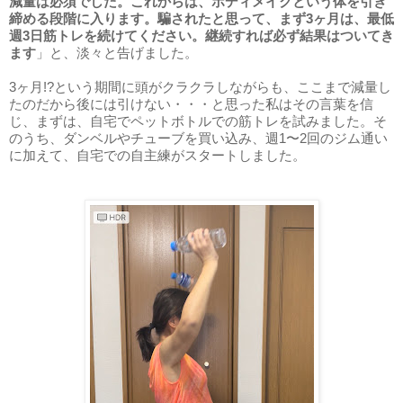
減量は必須でした。これからは、ボディメイクという体を引き
締める段階に入ります。騙されたと思って、まず3ヶ月は、最低
週3日筋トレを続けてください。継続すれば必ず結果はついてき
ます
」と、淡々と告げました。
3ヶ月!?という期間に頭がクラクラしながらも、ここまで減量し
たのだから後には引けない・・・と思った私はその言葉を信
じ、まずは、自宅でペットボトルでの筋トレを試みました。そ
のうち、ダンベルやチューブを買い込み、週1〜2回のジム通い
に加えて、自宅での自主練がスタートしました。