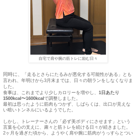
自宅で肩や腕の筋トレに励む日々
同時に、
「走るとさらにたるみが悪化する可能性がある」とも
言われ、年明けから3月末までは、日々の朝ランをしなくなりま
した。
食事は、これまでより少しカロリーを増やし、
1日あたり
1500kcal〜1600kcal
で調整しました。
最初は思ったように筋肉もつかず、しばらくは、出口が見えな
い暗いトンネルにいるようでした。
しかし、トレーナーさんの「必ず美ボディにさせます」という
言葉を心の支えに、粛々と筋トレを続ける日々が続きました。
2ヶ月を過ぎた頃から、ようやく肩や腕に筋肉がうっすらとつい