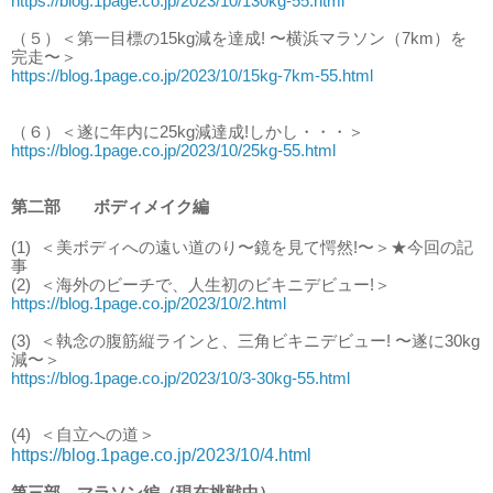
https://blog.1page.co.jp/2023/10/130kg-55.html
（５）＜第一目標の15kg減を達成! 〜横浜マラソン（7km）を
完走〜＞
https://blog.1page.co.jp/2023/10/15kg-7km-55.html
（６）＜遂に年内に25kg減達成!しかし・・・＞
https://blog.1page.co.jp/2023/10/25kg-55.html
第二部 ボディメイク編
(1)
＜美ボディへの遠い道のり〜鏡を見て愕然!〜＞★今回の記
事
(2)
＜海外のビーチで、人生初のビキニデビュー!＞
https://blog.1page.co.jp/2023/10/2.html
(3)
＜執念の腹筋縦ラインと、三角ビキニデビュー! 〜遂に30kg
減〜＞
https://blog.1page.co.jp/2023/10/3-30kg-55.html
(4)
＜自立への道＞
https://blog.1page.co.jp/2023/10/4.html
第三部 マラソン編（現在挑戦中）