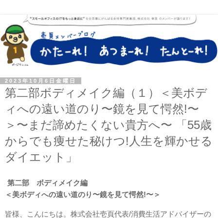
2023年10月6日金曜日
第二部ボディメイク編（１）＜美ボデ
ィへの遠い道のり〜鏡を見て愕然!〜
＞〜まだ諦めたくない貴方へ〜 「55歳
からでも痩せた秘けつ!人生を輝かせる
ダイエット」
第二部　
ボディメイク編
＜美ボディへの遠い道のり〜鏡を見て愕然!〜＞
皆様、こんにちは。株式会社壱頁代表/消費生活アドバイザーの