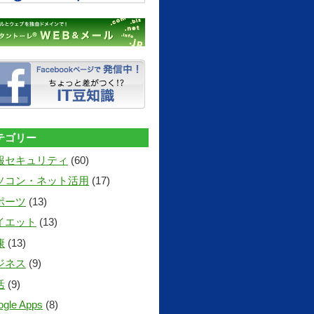
テゴリー
報セキュリティ
(60)
ソコン・ネット活用
(17)
ポーツ
(13)
イエット
(13)
康
(13)
ジネス
(9)
活
(9)
gle Apps
(8)