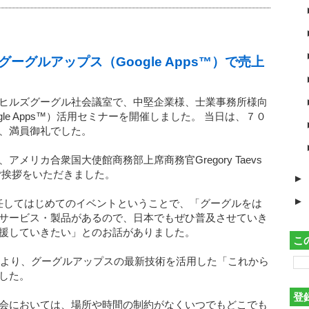
ーグルアップス（Google Apps™）で売上
ヒルズグーグル社会議室で、中堅企業様、士業事務所様向
le Apps™）活用セミナーを開催しました。 当日は、７０
、満員御礼でした。
メリカ合衆国大使館商務部上席商務官Gregory Taevs
ご挨拶をいただきました。
►
►
日本に着任してはじめてのイベントということで、「グーグルをは
サービス・製品があるので、日本でもぜひ普及させていき
援していきたい」とのお話がありました。
こ
介氏より、グーグルアップスの最新技術を活用した「これから
した。
登
会においては、場所や時間の制約がなくいつでもどこでも