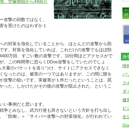
、空爆開始から4400万
ー攻撃の回数ではなく、
害を受けたのはわずか１
への対策を強化していることから、ほとんどの攻撃から防
です。対策を強化していれば、これだけの攻撃でもほぼ防
400万回、すごい数の攻撃です。10分間ほどアクセスがで
カ
が、この時間帯に恐らくDDos攻撃をしていたのでしょ
情
から大量のパケットを送りつけ、サイトにアクセスできなく
くなったのは、被害の一つではありますが、この間に隙を
パ
が攻撃の狙いです。実被害が１件だったということは、罠
ス
かった、しかけたがその後の攻撃が阻止された、というこ
ダ
健
いい事例だと思います。
ビ
戦争とみなし、武力行使も辞さないという方針を打ち出し
、「防御」＝「サイバー攻撃への対策強化」が行われてい
生
Goo