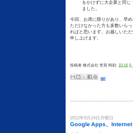
をかけずに大企業と同じ
ました。
今回、お席に限りがあり、早め
ただけなかった方も多数いらっ
ればと思います。お越しいただ
申し上げます。
投稿者
株式会社 壱頁
時刻:
10:16
0
2012年9月24日月曜日
Google Apps、Intern