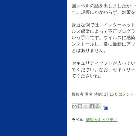
国レベルの話を出しましたが、
す。規模にかかわらず、対策を
身近な例では、インターネット
ルス感染によって不正プログラ
いう手口です。ウイルスに感染
ンストールし、常に最新にアッ
とはありません。
セキュリティソフトが入ってい
てください。なお、セキュリテ
てくださいね。
投稿者
匿名
時刻:
17:16
0 コメント
ラベル:
情報セキュリティ