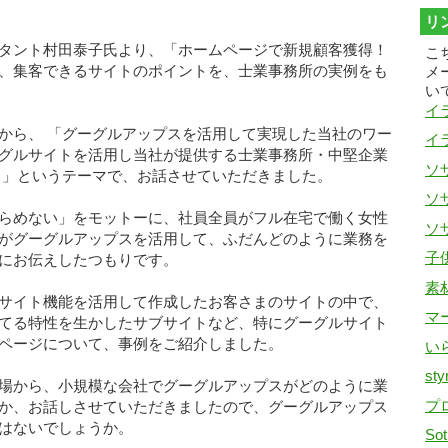
リ
タント村田泰子氏より、「ホームページで新規顧客獲得！
こ
、集客できるサイトのポイントを、士業事務所の実例をも
メ
い
イ
から、 「グーグルアップスを活用して実現した当社のワー
イ
グルサイトを活用し当社が提供する士業事務所・中堅企業
ソザ
ス」というテーマで、お話させていただきました。
ソザ
らめない」をモットーに、社員全員がフル在宅で働く女性
ソザ
がグーグルアップスを活用して、ふだんどのように業務を
子
にお伝えしたつもりです。
素
サイト機能を活用して作成したお客さまのサイトの中で、
マ
てる特性を生かしたサブサイトなど、特にグーグルサイト
ページについて、事例をご紹介しました。
い
sty
場から、小規模な会社でグーグルアップスがどのように業
プ
か、お話しさせていただきましたので、グーグルアップス
はないでしょうか。
Sot