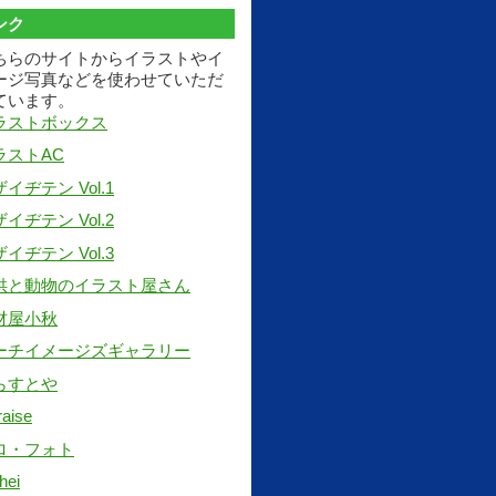
ンク
ちらのサイトからイラストやイ
ージ写真などを使わせていただ
ています。
ラストボックス
ラストAC
イヂテン Vol.1
イヂテン Vol.2
イヂテン Vol.3
供と動物のイラスト屋さん
材屋小秋
ーチイメージズギャラリー
らすとや
raise
ロ・フォト
hei