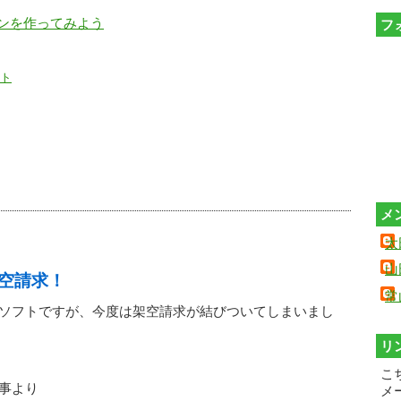
タンを作ってみよう
フ
ント
メ
太
山
空請求！
常
ソフトですが、今度は架空請求が結びついてしまいまし
リ
こ
事より
メ