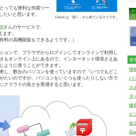
とっても便利な作図ツー
したいと思います。
Cacoo は「描く」から来ているそうです。
ボ
さんのサービスで、
使えます。
有料の高機能版もできるようです。）
ションで、ブラウザからログインしてオンラインで利用し
タもオンライン上にあるので、インターネット環境さえあ
カ
じように使うことができます。
情
来し、数台のパソコンを使っていますので「いつでもどこ
がたいのですが、パソコンをいくつも使ったりしない方で
パ
にクラウドの良さを実感すると思います。
ス
ダ
健
ビ
生
Goo