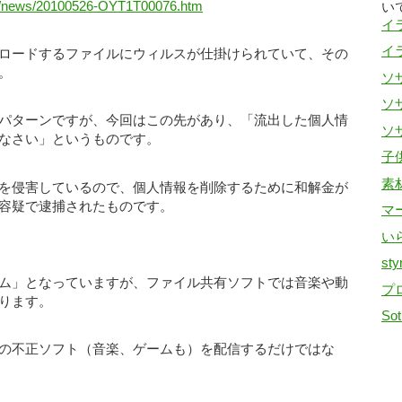
nal/news/20100526-OYT1T00076.htm
い
イ
イ
ロードするファイルにウィルスが仕掛けられていて、その
。
ソザ
ソザ
パターンですが、今回はこの先があり、「流出した個人情
ソザ
なさい」というものです。
子
素
を侵害しているので、個人情報を削除するために和解金が
容疑で逮捕されたものです。
マ
い
sty
ム」となっていますが、ファイル共有ソフトでは音楽や動
プ
ります。
Sot
の不正ソフト（音楽、ゲームも）を配信するだけではな