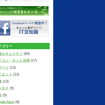
テゴリー
報セキュリティ
(60)
ソコン・ネット活用
(17)
ポーツ
(13)
イエット
(13)
康
(13)
ジネス
(9)
活
(9)
gle Apps
(8)