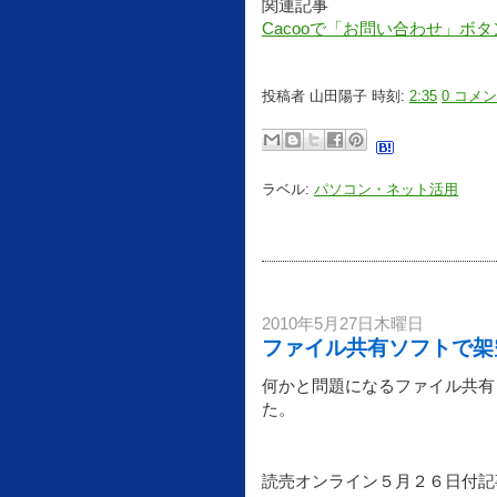
関連記事
Cacooで「お問い合わせ」ボ
投稿者
山田陽子
時刻:
2:35
0 コメ
ラベル:
パソコン・ネット活用
2010年5月27日木曜日
ファイル共有ソフトで架
何かと問題になるファイル共有
た。
読売オンライン５月２６日付記