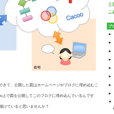
子
ご
ブ
►
►
►
►
►
►
►
とができて、公開した図はホームページやブログに埋め込むこ
►
acoo上で図を公開してこのブログに埋め込んでいるんです
▼
描けていると思いませんか？