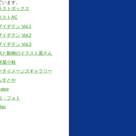
ています。
ラストボックス
ラストAC
イヂテン Vol.1
イヂテン Vol.2
イヂテン Vol.3
供と動物のイラスト屋さん
材屋小秋
ーチイメージズギャラリー
らすとや
raise
ロ・フォト
hei