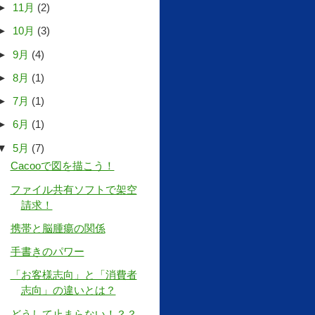
►
11月
(2)
►
10月
(3)
►
9月
(4)
►
8月
(1)
►
7月
(1)
►
6月
(1)
▼
5月
(7)
Cacooで図を描こう！
ファイル共有ソフトで架空
請求！
携帯と脳腫瘍の関係
手書きのパワー
「お客様志向」と「消費者
志向」の違いとは？
どうして止まらない！？？