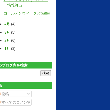
情報流出
ゴールデンウィークとtwitter
►
4月
(4)
►
3月
(5)
►
2月
(6)
►
1月
(9)
のブログ内を検索
録
投稿
すべてのコメント