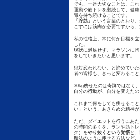
でも、一番大切なことは、これ
運動や筋トレを継続して、健康
識を持ち続けることです。
「貯筋」
という言葉のとおり、
ごすには筋肉が必要ですから、
私の性格上、常に何か目標を立
した。
現状に満足せず、マラソンに拘
をしていきたいと思います。
絶対変われない、と諦めていた
者の皆様も、きっと変わること
30kg痩せたのは奇跡ではな
自分の
行動が
、自分を変えたの
これまで何をしても痩せること
い」という、あきらめの精神が
ただ、ダイエットを行うにあた
の時間の多くを、ランや筋トレ
ク）を
やり抜くという覚悟
と、
魔法のように痩せる方法など、