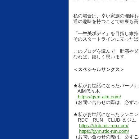
私の場合は、幸い家族の理解も
通の趣味を持つことで結束も高
「一生美ボディ」
を目指し維持
そのスタートラインに立ったば
このブログを読んで、肥満やダ
なれば、嬉しく思います。
＜スペシャルサンクス＞
★私がお世話になったパーソナ
　AIM代々木　
https://gym-aim.com/
（お問い合わせの際は、必ず
こ
★私がお世話になったランニン
　RDC　RUN　CLUB  & ジム
https://club.rdc-run.com/
https://gym.rdc-run.com/
（お問い合わせの際は、必ず
こ