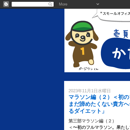
2023年11月1日水曜日
マラソン編（２）＜初の
まだ諦めたくない貴方へ
るダイエット」
第三部マラソン編（２）
＜
〜初のフルマラソン。果たし