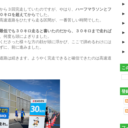
►
から３回完走していたのですが、やはり、
ハーフマラソンとフ
►
０キロを超えてから
でした。
高速道路をひたすら走る区間が、一番苦しい時間でした。
►
最低でも３０キロ走ると書いたのだから、３０キロまで走れば
►
、何度も頭によぎりました。
くださった様々な方
の顔が頭に浮かび、ここで諦めるわけには
►
ずに、前に進みました。
►
道路は続きます。ようやく完走できると確信できたのは高速道
こ
登
フ