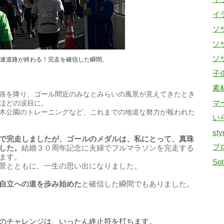
イ
ソザ
ソザ
ソザ
速道路が終わる！完走を確信した瞬間。
子
素
路を降り、ゴール間近のみなとみらいの風景が見えてきたとき
マ
ほどの涙目に。
木公園のトレーニングなど、これまでの地道な努力が報われた
い
sty
で完走しましたが、ゴールのメダルは、私にとって、真珠
プ
した。
結婚３０周年記念に夫婦でフルマラソンを完走する
ます。
Sot
景とともに、一生の思い出になりました。
自立への道を歩み始めた
と確信した瞬間でもありました。
のチャレンジは、いったん終止符を打ちます。