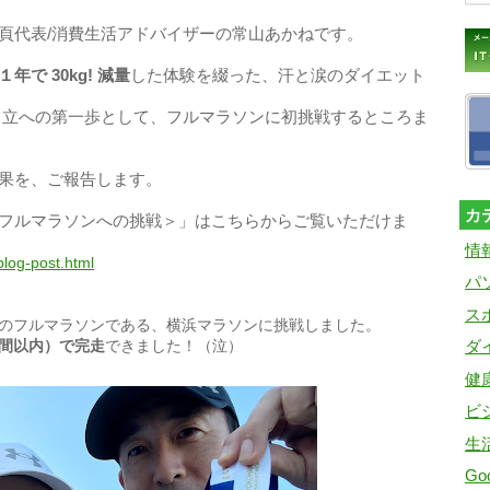
頁代表/消費生活アドバイザーの常山あかねです。
１年で 30kg! 減量
した体験を綴った、汗と涙のダイエット
自立への第一歩として、フルマラソンに初挑戦する
ところま
果を、ご報告します。
カ
フルマラソンへの挑戦＞
」
はこちらからご覧いただけま
情
blog-post.html
パ
ス
のフルマラソンである、横浜マラソンに挑戦しました。
間以内）で完走
できました！（泣）
ダ
健
ビ
生
Goo