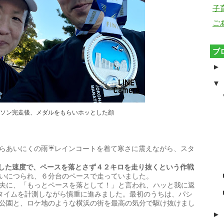
子
ご
ブ
►
▼
ソン完走後、メダルをもらいホッとした顔
らあいにくの雨☔️レインコートを着て寒さに震えながら、スタ
くりした速度で、ペースを落とさず４２キロを走り抜くという作戦
いにつられ、６分台のペースで走っていました。
夫に、「もっとペースを落として！」と言われ、ハッと我に返
chでタイムを計測しながら慎重に進みました。最初のうちは、パシ
公園と、ロケ地のような横浜の街を最高の気分で駆け抜けまし
►