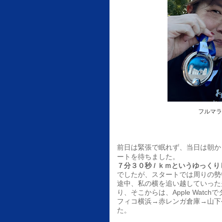
フルマラ
前日は緊張で眠れず、当日は朝か
ートを待ちました。
７分３０秒 / ｋｍというゆっ
でしたが、スタートでは周りの勢
途中、私の横を追い越していった
り、そこからは、Apple Wat
フィコ横浜→赤レンガ倉庫→山下
た。