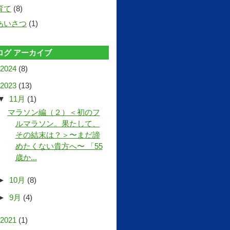
育て
(8)
あいさつ
(1)
ログ アーカイブ
2024
(8)
2023
(13)
▼
11月
(1)
マラソン編（２）＜初のフ
ルマラソン。果たして、
その結末は？＞〜まだ諦
めたくない貴方へ〜 「55
歳か...
►
10月
(8)
►
9月
(4)
2021
(1)