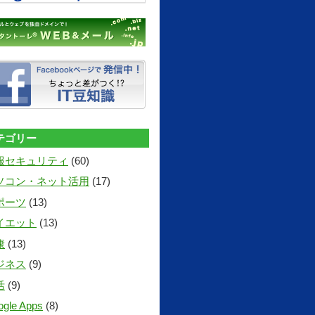
テゴリー
報セキュリティ
(60)
ソコン・ネット活用
(17)
ポーツ
(13)
イエット
(13)
康
(13)
ジネス
(9)
活
(9)
gle Apps
(8)