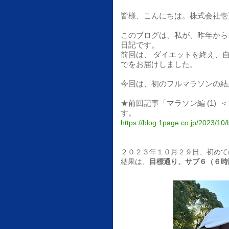
皆様、こんにちは。株式会社壱
このブログは、私が、昨年から
日記です。
前回は、 ダイエットを終え、
でをお届けしました。
今回は、初のフルマラソンの結
★前回記事「マラソン編
(1)
＜
す。
https://blog.1page.co.jp/2023/10/
２０２３年１０月２９日、初めて
結果は、
目標通り、サブ６（６時