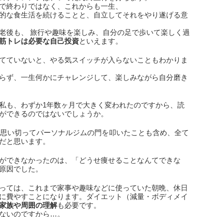
で終わりではなく、これからも一生、
的な食生活を続けることと、自立してそれをやり遂げる意
老後も、 旅行や趣味を楽しみ、自分の足で歩いて楽しく過
筋トレは必要な自己投資
といえます。
てていないと、
やる気スイッチが入らないこともわかりま
らず、一生何かにチャレンジして、楽しみながら自分磨き
私も、わずか1年数ヶ月で大きく変われたのですから、読
ができるのではないでしょうか。
く、思い切ってパーソナルジムの門を叩いたことも含め、全て
だと思います。
ができなかったのは、「どうせ痩せることなんてできな
原因でした。
っては、これまで家事や趣味などに使っていた朝晩、休日
に費やすことになります。ダイエット（減量・ボディメイ
家族や周囲の理解
も必要です。
ないのですから…。