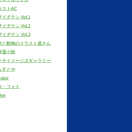
ラストAC
イヂテン Vol.1
イヂテン Vol.2
イヂテン Vol.3
供と動物のイラスト屋さん
材屋小秋
ーチイメージズギャラリー
らすとや
raise
ロ・フォト
hei