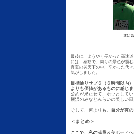
遂に高
最後に、ようやく長かった高速道
には、感動で、周りの景色が霞む
真夏の炎天下の中、辛かった代々
気がしました。
目標通りサブ６（６時間以内）
よりも価値があるものに感じま
公約が果たせて、ホッとしてい
横浜のみなとみらいの美しい風
そして、何よりも、
自分が真の
＜まとめ＞
ここで、私の減量＆美ボディへ