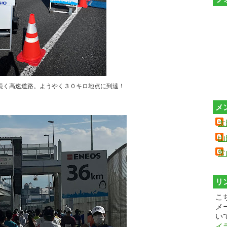
続く高速道路。ようやく３０キロ地点に到達！
メ
太
山
常
リ
こ
メ
い
イ