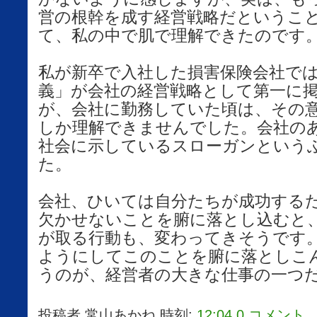
営の根幹を成す経営戦略だというこ
て、私の中で肌で理解できたのです
私が新卒で入社した損害保険会社で
義」が会社の経営戦略として第一に
が、会社に勤務していた頃は、その
しか理解できませんでした。会社の
社会に示しているスローガンという
た。
会社、ひいては自分たちが成功する
欠かせないことを腑に落とし込むと
が取る行動も、変わってきそうです
ようにしてこのことを腑に落としこ
うのが、経営者の大きな仕事の一つ
投稿者
常山あかね
時刻:
12:04
0 コメント