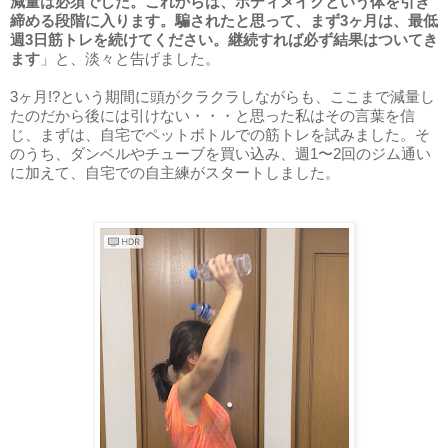
減量は必須でした。これからは、ボディメイクという体を引き
締める段階に入ります。騙されたと思って、まず3ヶ月は、最低
週3日筋トレを続けてください。継続すれば必ず結果はついてき
ます
」と、淡々と告げました。
3ヶ月!?という期間に頭がクラクラしながらも、ここまで減量し
たのだから後には引けない・・・と思った私はその言葉を信
じ、まずは、自宅でペットボトルでの筋トレを試みました。そ
のうち、ダンベルやチューブを買い込み、週1〜2回のジム通い
に加えて、自宅での自主練がスタートしました。