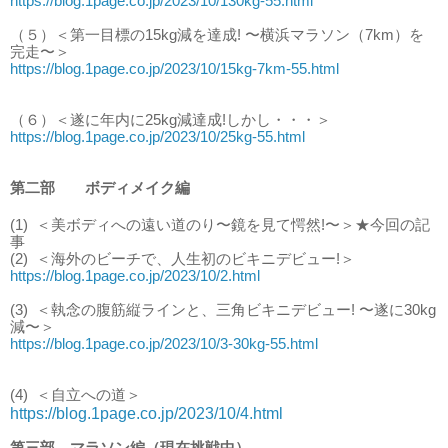
https://blog.1page.co.jp/2023/10/130kg-55.html
（５）＜第一目標の15kg減を達成! 〜横浜マラソン（7km）を
完走〜＞
https://blog.1page.co.jp/2023/10/15kg-7km-55.html
（６）＜遂に年内に25kg減達成!しかし・・・＞
https://blog.1page.co.jp/2023/10/25kg-55.html
第二部 ボディメイク編
(1)
＜美ボディへの遠い道のり〜鏡を見て愕然!〜＞★今回の記
事
(2)
＜海外のビーチで、人生初のビキニデビュー!＞
https://blog.1page.co.jp/2023/10/2.html
(3)
＜執念の腹筋縦ラインと、三角ビキニデビュー! 〜遂に30kg
減〜＞
https://blog.1page.co.jp/2023/10/3-30kg-55.html
(4)
＜自立への道＞
https://blog.1page.co.jp/2023/10/4.html
第三部 マラソン編（現在挑戦中）