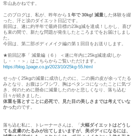
常山あかねです。
このブログは、私が、昨年から
１年で 30kg! 減量
した体験を綴
った、汗と涙のダイエット日記です。
前回は、遂に約半年で最終目標の23kg減を達成！しかし、喜び
も束の間で、新たな問題が発生したところまでをお届けしまし
た。
今回は、第二部ボディメイク編の第１回目をお送りします。
★前回記事「
減量編（６）
＜遂に年内に25kg減達成!しか
し・・・＞
」
はこちらからご覧いただけます。
https://blog.1page.co.jp/2023/10/25kg-55.html
せっかく25kgの減量に成功したのに、二の腕の皮が余ってたる
みとなり、
お腹はシワシワ、胸はペタンコになったことに気づ
き、何のために懸命に減量したのかと悲しくなり、落ち込む
日々が続きました。
体重を落とすことに必死で、見た目の美しさまでは考えていな
かった
のです。
落ち込む私に、トレーナーさんは、「
大幅ダイエットはどうし
ても皮膚のたるみが出てしまいますが、美ボディになるには、