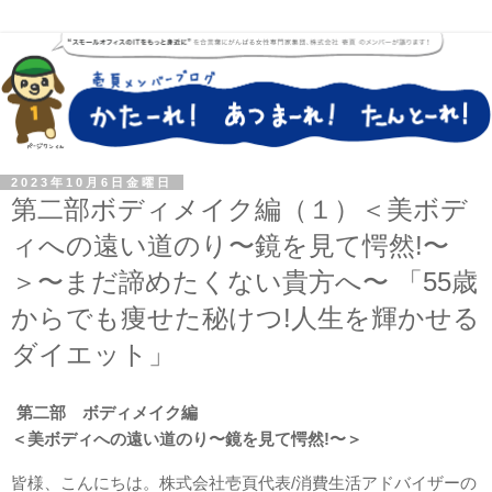
2023年10月6日金曜日
第二部ボディメイク編（１）＜美ボデ
ィへの遠い道のり〜鏡を見て愕然!〜
＞〜まだ諦めたくない貴方へ〜 「55歳
からでも痩せた秘けつ!人生を輝かせる
ダイエット」
第二部　
ボディメイク編
＜美ボディへの遠い道のり〜鏡を見て愕然!〜＞
皆様、こんにちは。株式会社壱頁代表/消費生活アドバイザーの