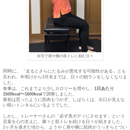
自宅で肩や腕の筋トレに励む日々
同時に、
「走るとさらにたるみが悪化する可能性がある」とも
言われ、年明けから3月末までは、日々の朝ランをしなくなりま
した。
食事は、これまでより少しカロリーを増やし、
1日あたり
1500kcal〜1600kcal
で調整しました。
最初は思ったように筋肉もつかず、しばらくは、出口が見えな
い暗いトンネルにいるようでした。
しかし、トレーナーさんの「必ず美ボディにさせます」という
言葉を心の支えに、粛々と筋トレを続ける日々が続きました。
2ヶ月を過ぎた頃から、ようやく肩や腕に筋肉がうっすらとつい