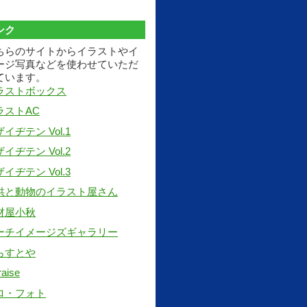
ンク
ちらのサイトからイラストやイ
ージ写真などを使わせていただ
ています。
ラストボックス
ラストAC
イヂテン Vol.1
イヂテン Vol.2
イヂテン Vol.3
供と動物のイラスト屋さん
材屋小秋
ーチイメージズギャラリー
らすとや
raise
ロ・フォト