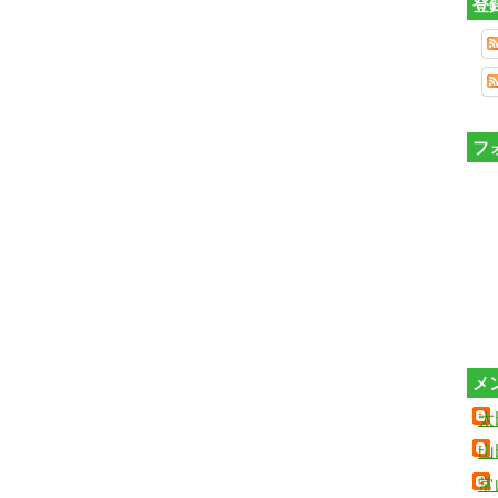
登
フ
メ
太
山
常