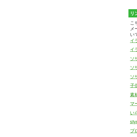
リ
こ
メ
い
イ
イ
ソザ
ソザ
ソザ
子
素
マ
い
sty
プ