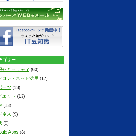
テゴリー
報セキュリティ
(60)
ソコン・ネット活用
(17)
ポーツ
(13)
イエット
(13)
康
(13)
ジネス
(9)
活
(9)
gle Apps
(8)