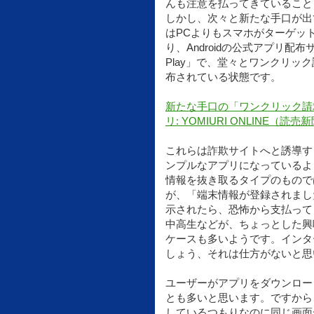
んも注意を払ってきていること
しかし、次々と新たな手口が出
はPCよりもスマホがターゲッ
り、Androidの公式アプリ配布サ
Play」で、堂々とワンクリッ
布されている状態です。
新たな手口の「ワンクリック請
リ: YOMIURI ONLINE（読売
これらは詐欺サイトへと誘導す
ンプルなアプリになっているよ
情報を抜き取るタイプのもので
が、「端末情報が登録されまし
示されたら、恐怖から支払って
中高生などが、ちょっとした興
ケースも多いようです。インタ
しょう、それは仕方がないと思
ユーザーがアプリをダウンロー
とも多いと思います。ですから
しているつもりなのに同じ画面