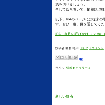
源を切りましょう。
そして落ち着いて、情報処理推
以下、IPAのページには従来
す。ぜひ一度、目を通してくだ
IPA 今月の呼びかけ:スマ
投稿者
匿名
時刻:
13:32
0 コメント
ラベル:
情報セキュリティ
新しい投稿