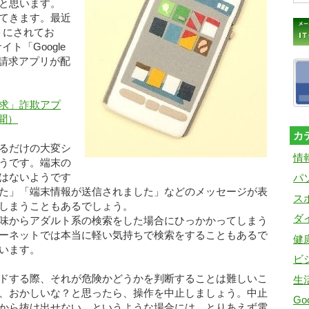
と思います。
てきます。最近
トにされてお
イト「Google
ク請求アプリが配
求」詐欺アプ
新聞）
カ
るだけの大変シ
情
うです。端末の
はないようです
パ
た」「端末情報が送信されました」などのメッセージが表
ス
しまうこともあるでしょう。
ダ
味からアダルト系の検索をした場合にひっかかってしまう
ーネットでは本当に軽い気持ちで検索をすることもあるで
健
います。
ビ
ドする際、それが危険かどうかを判断することは難しいこ
生
、おかしいな？と思ったら、操作を中止しましょう。中止
Goo
から抜け出せない、というような場合には、とりあえず電