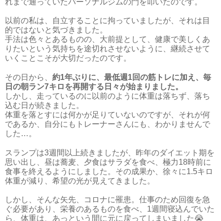
れまで通っていたパーソナルジムの門を叩いたのです。
以前の私は、自立することに拘っていましたが、それは目
的ではないと気づきました。
手法は色々とあるものの、大前提として、健康で美しくあ
りたいという気持ちを途切れさせないように、継続させて
いくことこそが大切だったのです。
その日から、
約1年ぶりに、最低週1回の筋トレに加え、毎
日の朝ラン7キロを再開する日々が始まりました。
しかし、走っているのに以前のように体重は落ちず、落ち
込む日が続きました。
体重を落とすには何かが足りていないのですが、それが何
であるか、自分にもトレーナーさんにも、わかりませんで
した…。
スランプは3週間以上続きましたが、昨年のダイエット期を
思い出し、昼は蕎麦、夕食はサラダを食べ、極力18時前に
食事を終えるようにしました。その成果か、徐々に1.5キロ
体重が減り、希望の光が見えてきました。
しかし、そんな矢先、コロナに罹患。仕事のため回復を急
ぐ必要があり、栄養のあるものを食べ、1週間寝込んでいた
ら、体重は、あっという間に元に戻ってしまいました😭