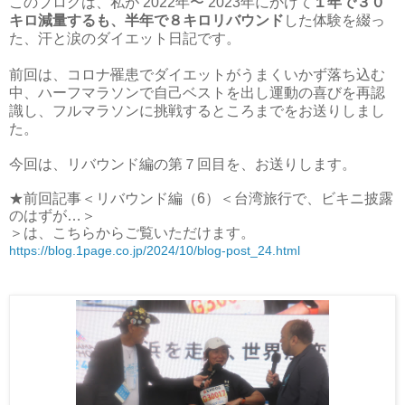
このブログは、私が 2022年
〜 2023年にかけて
１年で３０
キロ減量するも、半年で８キロリバウンド
した体験を綴っ
た、汗と涙のダイエット日記です。
前回は、コロナ罹患でダイエットがうまくいかず落ち込む
中、ハーフマラソンで自己ベストを出し運動の喜びを再認
識し、
フルマラソンに挑戦するところまでをお送りしまし
た。
今回は、リバウンド編の第７回目を、お送りします。
★前回記事＜
リバウンド編（6）＜台湾旅行で、ビキニ披露
のはずが…＞
＞
は、こちらからご覧いただけます。
https://blog.1page.co.jp/2024/10/blog-post_24.html