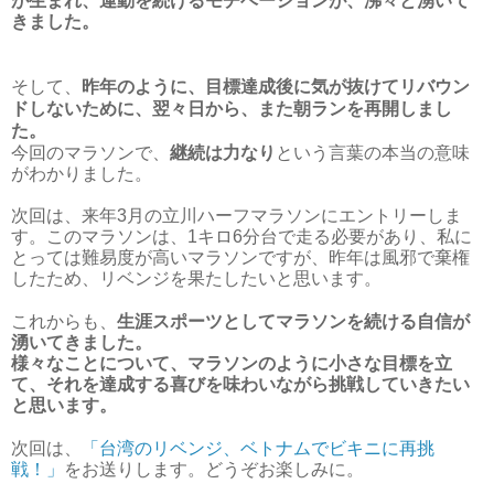
が生まれ、
運動を続けるモチベーションが、沸々と湧いて
きました。
そして、
昨年のように、目標達成後に気が抜けてリバウン
ドしないために、翌々日から、また朝ランを再開しまし
た。
今回のマラソンで、
継続は力なり
という言葉の本当の意味
がわかりました。
次回は、来年3月の立川ハーフマラソンにエントリーしま
す。このマラソンは、1キロ6分台で走る必要があり、私に
とっては難易度が高いマラソンですが、昨年は風邪で棄権
したため、リベンジを果たしたいと思います。
これからも、
生涯スポーツとしてマラソンを続ける自信が
湧いてきました。
様々なことについて、マラソンのように小さな目標を立
て、それを達成する喜びを味わいながら挑戦していきたい
と思います。
次回は、
「台湾のリベンジ、ベトナムでビキニに再挑
戦！」
をお送りします。どうぞお楽しみに。