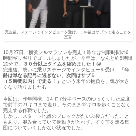
完走後、ステージでインタビューを受け、１年後はサブ５で走ることを
宣言
10月27日、横浜フルマラソンを完走！昨年は制限時間の6
時間ギリギリでゴールしましたが、今年は、なんと約5時間
20分で、
３０分以上タイムを縮めました！
😭
完走後、勢いに乗りステージでインタビューを受け、「
年
齢は単なる記号に過ぎない、次回はサブ５
（５時間以内）で走る！」
という来年の抱負を、気が大き
くなり語りました💪
今回は、昨年同様、1キロ7分半ペースのゆっくりした速度
で前半の21キロまで走り、そのまま42キロを歩くことなく
完走する作戦でした。
しかし、スタート地点のブロックがだいぶ後方だったこと
もあり、混み合っていて身動きがとれず、すぐ前を走る集
団についていくしかない状況でした。