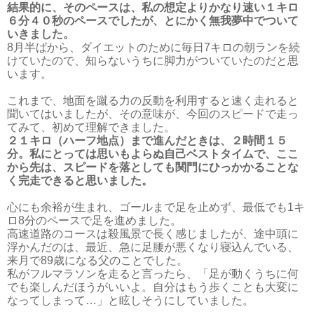
結果的に、そのペースは、私の想定よりかなり速い１キロ
６分４０秒のペースでしたが、とにかく無我夢中でついて
いきました。
8月半ばから、ダイエットのために毎日7キロの朝ランを続
けていたので、知らないうちに脚力がついていたのだと思
います。
これまで、地面を蹴る力の反動を利用すると速く走れると
聞いてはいましたが、その意味が、今回のスピードで走っ
てみて、初めて理解できました。
２１キロ（ハーフ地点）まで進んだときは、２時間１５
分。私にとっては思いもよらぬ自己ベストタイムで、ここ
から先は、スピードを落としても関門にひっかかることな
く完走できると思いました。
心にも余裕が生まれ、ゴールまで足を止めず、最低でも1キ
ロ8分のペースで足を進めました。
高速道路のコースは殺風景で長く感じましたが、途中頭に
浮かんだのは、最近、急に足腰が悪くなり寝込んでいる、
来月で89歳になる父のことでした。
私がフルマラソンを走ると言ったら、「足が動くうちに何
でも楽しんだほうがいいよ。自分はもう歩くことも大変に
なってしまって…」と眩しそうにしていました。