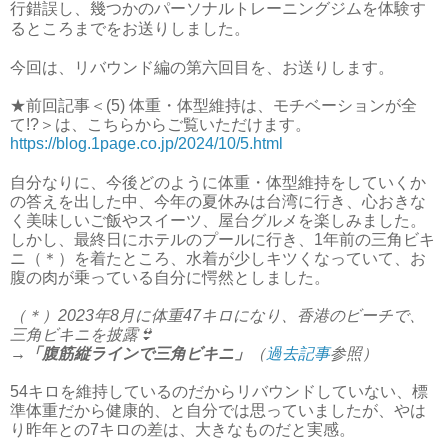
行錯誤し、幾つかのパーソナルトレーニングジムを体験す
るところまでをお送りしました。
今回は、リバウンド編の第六回目を、お送りします。
★前回記事＜(5)
体重・体型維持は、モチベーションが全
て!?＞
は、こちらからご覧いただけます。
https://blog.1page.co.jp/2024/10/5.html
自分なりに、今後どのように体重・体型維持をしていくか
の答えを出した中、今年の夏休みは台湾に行き、心おきな
く美味しいご飯やスイーツ、屋台グルメを楽しみました。
しかし、最終日にホテルのプールに行き、1年前の三角ビキ
ニ（＊）を着たところ、水着が少しキツくなっていて、お
腹の肉が乗っている自分に愕然としました。
（＊）2023年8月に体重47キロになり、香港のビーチで、
三角ビキニを披露👙
→「腹筋縦ラインで三角ビキニ」
（
過去記事
参照）
54キロを維持しているのだからリバウンドしていない、標
準体重だから健康的、と自分では思っていましたが、やは
り昨年との7キロの差は、大きなものだと実感。