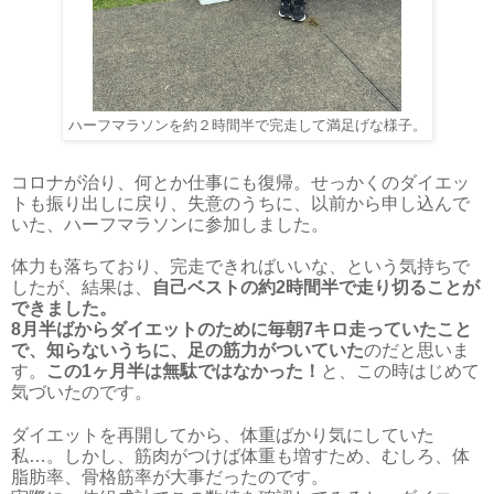
ハーフマラソンを約２時間半で完走して満足げな様子。
コロナが治り、何とか仕事にも復帰。せっかくのダイエッ
トも振り出しに戻り、失意のうちに、以前から申し込んで
いた、ハーフマラソンに参加しました。
体力も落ちており、完走できればいいな、という気持ちで
したが、結果は、
自己ベストの約2時間半で走り切ることが
できました。
8月半ばからダイエットのために毎朝7キロ走っていたこと
で、知らないうちに、足の筋力がついていた
のだと思いま
す。
この1ヶ月半は無駄ではなかった！
と、この時はじめて
気づいたのです。
ダイエットを再開してから、体重ばかり気にしていた
私…。しかし、筋肉がつけば体重も増すため、むしろ、体
脂肪率、骨格筋率が大事だったのです。