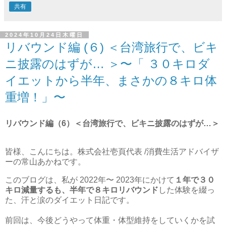
共有
2024年10月24日木曜日
リバウンド編 (６) ＜台湾旅行で、ビキ
ニ披露のはずが… ＞〜「 ３０キロダ
イエットから半年、まさかの８キロ体
重増！」〜
リバウンド編（6）＜台湾旅行で、ビキニ披露のはずが…＞
皆様、こんにちは。株式会社壱頁代表 /消費生活アドバイザ
ーの常山あかねです。
このブログは、私が 2022年
〜 2023年にかけて
１年で３０
キロ減量するも、半年で８キロリバウンド
した体験を綴っ
た、汗と涙のダイエット日記です。
前回は、今後どうやって体重・体型維持をしていくかを試