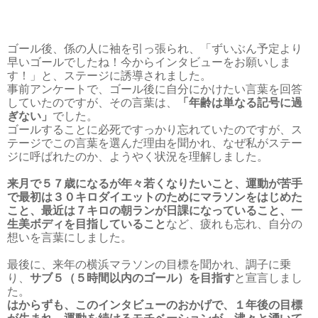
ゴール後、係の人に袖を引っ張られ、「ずいぶん予定より
早いゴールでしたね！今からインタビューをお願いしま
す！」と、ステージに誘導されました。
事前アンケートで、ゴール後に自分にかけたい言葉を回答
していたのですが、その言葉は、
「年齢は単なる記号に過
ぎない」
でした。
ゴールすることに必死ですっかり忘れていたのですが、ス
テージでこの言葉を選んだ理由を聞かれ、なぜ私がステー
ジに呼ばれたのか、ようやく状況を理解しました。
来月で５７歳になるが年々若くなりたいこと、運動が苦手
で最初は３０キロダイエットのためにマラソンをはじめた
こと、最近は７キロの朝ランが日課になっていること、一
生美ボディを目指していること
など、疲れも忘れ、自分の
想いを言葉にしました。
最後に、来年の横浜マラソンの目標を聞かれ、調子に乗
り、
サブ５（５時間以内のゴール）を目指す
と宣言しまし
た。
はからずも、このインタビューのおかげで、１年後の目標