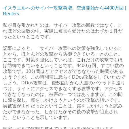
イスラエルへのサイバー攻撃急増、空爆開始から4400万回 |
Reuters
私が目を引かれたのは、サイバー攻撃の回数ではなく、こ
れほどの回数の中、実際に被害を受けたのはわずか１件だ
ったというところです。
記事によると、「サイバー攻撃への対策を強化しているこ
とから、ほとんどの攻撃から防御できている」とのこと。
ここです。対策を強化していれば、これだけの攻撃でもほ
ぼ防御できているということです。4400万回、すごい数の
攻撃です。10分間ほどアクセスができなかった時間がある
ようですが、この時間帯に恐らくDDos攻撃をしていたので
しょう。DDos攻撃は、複数箇所から大量のパケットを送り
つけ、サイトにアクセスできなくする攻撃です。アクセス
できなくなったのは、被害の一つではありますが、この間
に隙を探し、罠をしかけようというのが攻撃の狙いです。
実被害が１件だったということは、罠をしかけようと試み
たができなかった、しかけたがその後の攻撃が阻止され
た、ということを示しています。
国家レベルで体制を整えているいい事例だと思います。