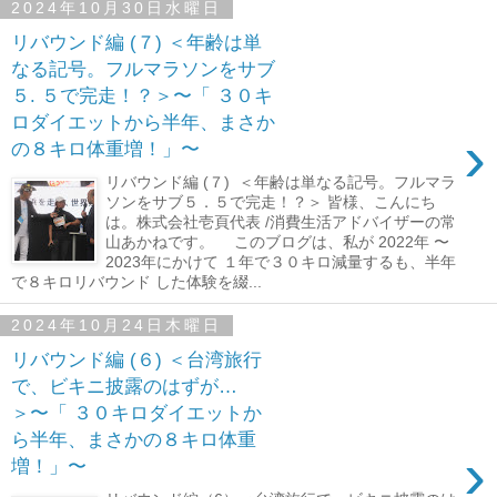
2024年10月30日水曜日
リバウンド編 (７) ＜年齢は単
なる記号。フルマラソンをサブ
５. ５で完走！？＞〜「 ３０キ
ロダイエットから半年、まさか
›
の８キロ体重増！」〜
リバウンド編 (７) ＜年齢は単なる記号。フルマラ
ソンをサブ５．５で完走！？＞ 皆様、こんにち
は。株式会社壱頁代表 /消費生活アドバイザーの常
山あかねです。 このブログは、私が 2022年 〜
2023年にかけて １年で３０キロ減量するも、半年
で８キロリバウンド した体験を綴...
2024年10月24日木曜日
リバウンド編 (６) ＜台湾旅行
で、ビキニ披露のはずが…
＞〜「 ３０キロダイエットか
ら半年、まさかの８キロ体重
›
増！」〜