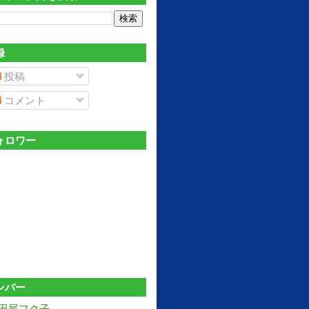
録
投稿
コメント
ォロワー
ンバー
田尾フク子