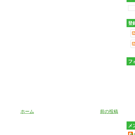
登
フ
ホーム
前の投稿
メ
太