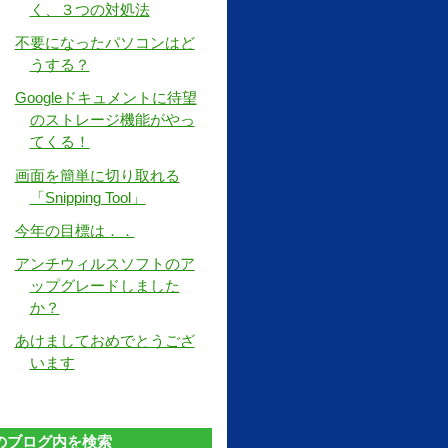
く、３つの対処法
不要になったパソコンはど
うする？
Googleドキュメントに待望
のストレージ機能がやっ
てくる！
画面を簡単に切り取れる
「Snipping Tool」
今年の目標は．．
アンチウィルスソフトのア
ップグレードしました
か？
あけましておめでとうござ
います
のブログ内を検索