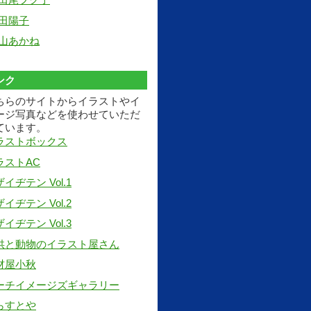
田陽子
山あかね
ンク
ちらのサイトからイラストやイ
ージ写真などを使わせていただ
ています。
ラストボックス
ラストAC
イヂテン Vol.1
イヂテン Vol.2
イヂテン Vol.3
供と動物のイラスト屋さん
材屋小秋
ーチイメージズギャラリー
らすとや