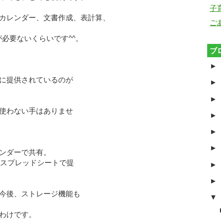
子
カレンダー、文書作成、表計算、
ご
必要ないくらいです^^。
ブ
►
に提供されているのが
►
►
使わない手はありませ
►
►
►
ンダーで共有。
トのスプレッドシートで提
►
►
今後、ストレージ機能も
▼
わけです。