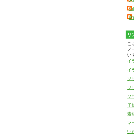
山
常
リ
こ
メ
い
イ
イ
ソザ
ソザ
ソザ
子
素
マ
い