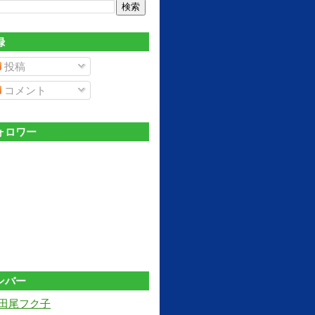
録
投稿
コメント
ォロワー
ンバー
田尾フク子