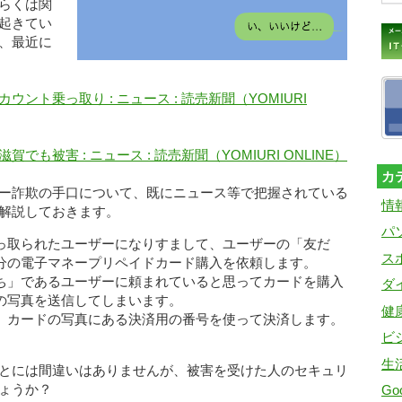
らくは関
起きてい
、最近に
ント乗っ取り : ニュース : 読売新聞（YOMIURI
も被害 : ニュース : 読売新聞（YOMIURI ONLINE）
カ
ー詐欺の手口について、既にニュース等で把握されている
情
解説しておきます。
パ
っ取られたユーザーになりすまして、ユーザーの「友だ
ス
分の電子マネープリペイドカード購入を依頼します。
ち」であるユーザーに頼まれていると思ってカードを購入
ダ
の写真を送信してしまいます。
健
、カードの写真にある決済用の番号を使って決済します。
ビ
生
とには間違いはありませんが、被害を受けた人のセキュリ
ょうか？
Goo