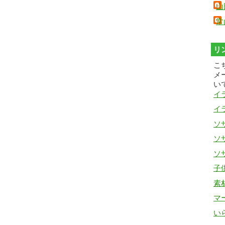
山
常
リ
こ
メ
い
イ
イ
ソザ
ソザ
ソザ
子
素
マ
い