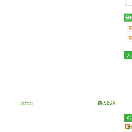
登
フ
ホーム
前の投稿
メ
太