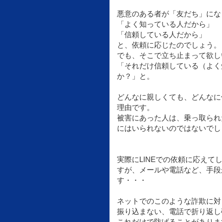
悪意のある者が「友だち」にな
「よく知っている人だから」
「信頼している人だから」
と、依頼に応じたのでしょう。
でも、そこで立ち止まって欲し
「それだけ信頼している（よく
か？」と。
どんなに親しくても、どんなに
理由です。
被害にあった人は、乗っ取られ
にはいられないのではないでし
実際にLINEでの依頼に応えて
すが、メールや電話など、手段
す・・・
ネットでのこのような詐欺に対
振り込まない、電話で折り返し
これだけで防げることがありま