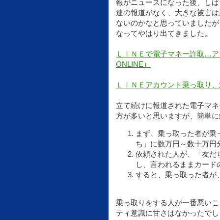
報がニュースになった後、しば
連の報道がなく、大きな被害は
ないのかなと思っていましたが
なってやはり出てきました。
ＬＩＮＥで電子マネー詐取…アカウ
ONLINE）
ＬＩＮＥアカウント乗っ取り、滋賀で
立て続けに報道された電子マネ
方が多いと思いますが、簡単に
まず、乗っ取った者が乗
ち」に数万円～数十万円
依頼された人が、「友だ
し、言われるままカード
すると、乗っ取った者が
乗っ取りをする人が一番悪いこ
ティ意識に甘さはなかったでし