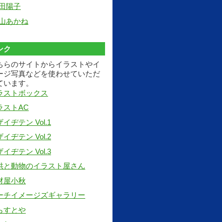
田陽子
山あかね
ンク
ちらのサイトからイラストやイ
ージ写真などを使わせていただ
ています。
ラストボックス
ラストAC
イヂテン Vol.1
イヂテン Vol.2
イヂテン Vol.3
供と動物のイラスト屋さん
材屋小秋
ーチイメージズギャラリー
らすとや