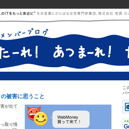
こ
バ
りの被害に思うこと
被害が出て
乗っ取り情