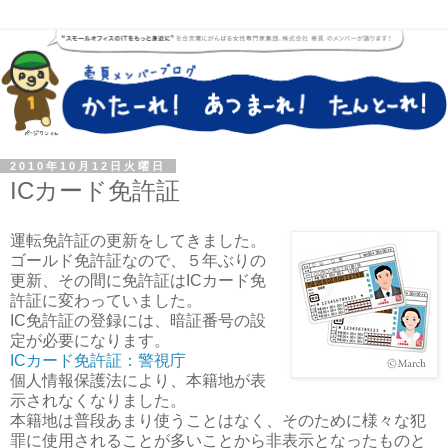
2010年10月12日火曜日
ICカード免許証
運転免許証の更新をしてきました。
ゴールド免許証なので、５年ぶりの
更新、その間に免許証はICカード免
許証に変わっていました。
IC免許証の登録には、暗証番号の設
定が必要になります。
ICカード免許証：警視庁
個人情報保護法により、本籍地が表
示されなくなりました。
本籍地は普段あまり使うことはなく、そのために様々な犯
罪に使用されることが多いことから非表示となったものと