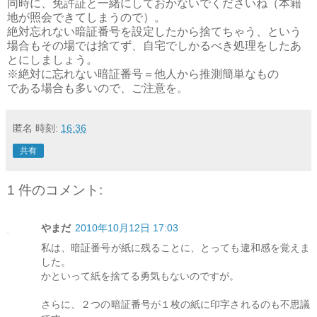
同時に、免許証と一緒にしておかないでくださいね（本籍
地が照会できてしまうので）。
絶対忘れない暗証番号を設定したから捨てちゃう、という
場合もその場では捨てず、自宅でしかるべき処理をしたあ
とにしましょう。
※絶対に忘れない暗証番号＝他人から推測簡単なもの
である場合も多いので、ご注意を。
匿名
時刻:
16:36
共有
1 件のコメント:
やまだ
2010年10月12日 17:03
私は、暗証番号が紙に残ることに、とっても違和感を覚えま
した。
かといって紙を捨てる勇気もないのですが。
さらに、２つの暗証番号が１枚の紙に印字されるのも不思議